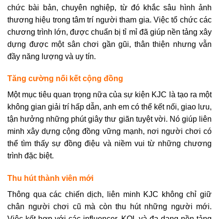
chức bài bản, chuyên nghiệp, từ đó khắc sâu hình ảnh
thương hiệu trong tâm trí người tham gia. Việc tổ chức các
chương trình lớn, được chuẩn bị tỉ mỉ đã giúp nền tảng xây
dựng được một sân chơi gần gũi, thân thiện nhưng vẫn
đầy năng lượng và uy tín.
Tăng cường nối kết cộng đồng
Một mục tiêu quan trọng nữa của sự kiện KJC là tạo ra một
không gian giải trí hấp dẫn, anh em có thể kết nối, giao lưu,
tận hưởng những phút giây thư giãn tuyệt vời. Nó giúp liên
minh xây dựng cộng đồng vững mạnh, nơi người chơi có
thể tìm thấy sự đồng điệu và niềm vui từ những chương
trình đặc biệt.
Thu hút thành viên mới
Thông qua các chiến dịch, liên minh KJC không chỉ giữ
chân người chơi cũ mà còn thu hút những người mới.
Việc kết hợp với các influencer, KOL và đa dạng nền tảng