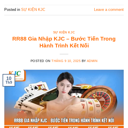
Posted in
SỰ KIỆN KJC
Leave a comment
SỰ KIỆN KJC
RR88 Gia Nhập KJC – Bước Tiến Trong
Hành Trình Kết Nối
POSTED ON
THÁNG 9 10, 2025
BY
ADMIN
10
Th9