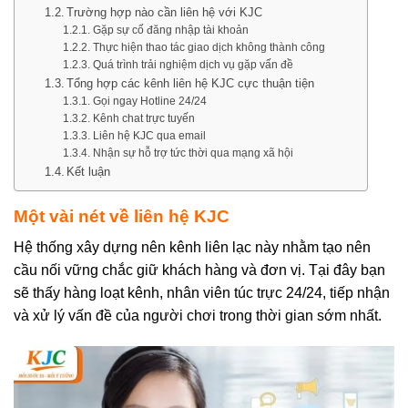
Trường hợp nào cần liên hệ với KJC
Gặp sự cố đăng nhập tài khoản
Thực hiện thao tác giao dịch không thành công
Quá trình trải nghiệm dịch vụ gặp vấn đề
Tổng hợp các kênh liên hệ KJC cực thuận tiện
Gọi ngay Hotline 24/24
Kênh chat trực tuyến
Liên hệ KJC qua email
Nhận sự hỗ trợ tức thời qua mạng xã hội
Kết luận
Một vài nét về liên hệ KJC
Hệ thống xây dựng nên kênh liên lạc này nhằm tạo nên
cầu nối vững chắc giữ khách hàng và đơn vị. Tại đây bạn
sẽ thấy hàng loạt kênh, nhân viên túc trực 24/24, tiếp nhận
và xử lý vấn đề của người chơi trong thời gian sớm nhất.