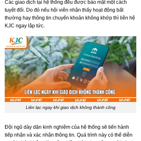
Các giao dịch tại hệ thống đều được bảo mật một cách
tuyệt đối. Do đó nếu hội viên nhận thấy hoạt động bất
thường hay thông tin chuyển khoản không khớp thì liên hệ
KJC ngay lập tức.
Liên lạc ngay khi giao dịch không thành công
Đội ngũ dày dặn kinh nghiệm của hệ thống sẽ tiến hành
tiếp nhận và xác nhận thông tin. Quá trình này có thể diễn