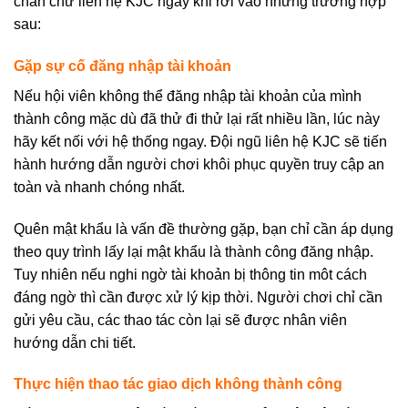
chần chừ liên hệ KJC ngay khi rơi vào những trường hợp
sau:
Gặp sự cố đăng nhập tài khoản
Nếu hội viên không thể đăng nhập tài khoản của mình
thành công mặc dù đã thử đi thử lại rất nhiều lần, lúc này
hãy kết nối với hệ thống ngay. Đội ngũ liên hệ KJC sẽ tiến
hành hướng dẫn người chơi khôi phục quyền truy cập an
toàn và nhanh chóng nhất.
Quên mật khẩu là vấn đề thường gặp, bạn chỉ cần áp dụng
theo quy trình lấy lại mật khẩu là thành công đăng nhập.
Tuy nhiên nếu nghi ngờ tài khoản bị thông tin môt cách
đáng ngờ thì cần được xử lý kịp thời. Người chơi chỉ cần
gửi yêu cầu, các thao tác còn lại sẽ được nhân viên
hướng dẫn chi tiết.
Thực hiện thao tác giao dịch không thành công