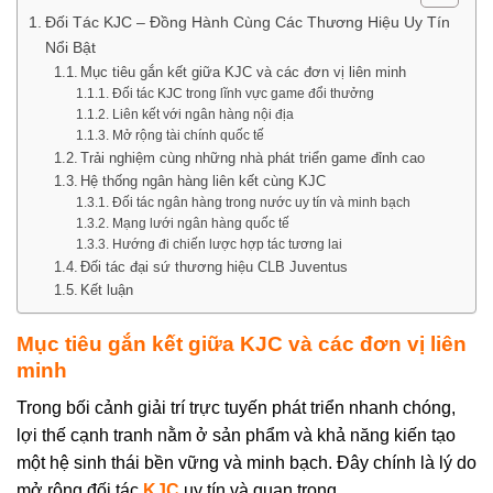
Đối Tác KJC – Đồng Hành Cùng Các Thương Hiệu Uy Tín
Nổi Bật
Mục tiêu gắn kết giữa KJC và các đơn vị liên minh
Đối tác KJC trong lĩnh vực game đổi thưởng
Liên kết với ngân hàng nội địa
Mở rộng tài chính quốc tế
Trải nghiệm cùng những nhà phát triển game đỉnh cao
Hệ thống ngân hàng liên kết cùng KJC
Đối tác ngân hàng trong nước uy tín và minh bạch
Mạng lưới ngân hàng quốc tế
Hướng đi chiến lược hợp tác tương lai
Đối tác đại sứ thương hiệu CLB Juventus
Kết luận
Mục tiêu gắn kết giữa KJC và các đơn vị liên
minh
Trong bối cảnh giải trí trực tuyến phát triển nhanh chóng,
lợi thế cạnh tranh nằm ở sản phẩm và khả năng kiến tạo
một hệ sinh thái bền vững và minh bạch. Đây chính là lý do
mở rộng đối tác
KJC
uy tín và quan trọng.