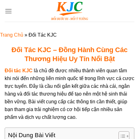
Skip
to
content
Trang Chủ
»
Đối Tác KJC
Đối Tác KJC – Đồng Hành Cùng Các
Thương Hiệu Uy Tín Nổi Bật
Đối tác KJC
là chủ đề được nhiều thành viên quan tâm
khi nói đến những liên minh quốc tế trong lĩnh vực cá cược
trực tuyến. Đây là cầu nối gắn kết giữa các nhà cái, ngân
hàng và đối tác thương hiệu để tạo nên một hệ sinh thái
bền vững. Bài viết cung cấp các thông tin cần thiết, giúp
bạn tham gia trải nghiệm có cơ hội tiếp cận nhiều sản
phẩm và dịch vụ chất lượng cao.
Nội Dung Bài Viết