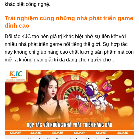
khác biệt công nghệ.
Trải nghiệm cùng những nhà phát triển game
đỉnh cao
Đối tác KJC tạo nên giá trị khác biệt nhờ sự liên kết với
nhiều nhà phát triển game nổi tiếng thế giới. Sự hợp tác
này không chỉ giúp nâng cao chất lượng sản phẩm mà còn
mở ra không gian giải trí đa dạng cho người chơi.