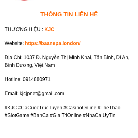
THÔNG TIN LIÊN HỆ
THƯƠNG HIỆU :
KJC
Website:
https://baanspa.london/
Địa Chỉ: 1037 Đ. Nguyễn Thị Minh Khai, Tân Bình, Dĩ An,
Bình Dương, Việt Nam
Hotline: 0914880971
Email:
kjcjpnet@gmail.com
#KJC #CaCuocTrucTuyen #CasinoOnline #TheThao
#SlotGame #BanCa #GiaiTriOnline #NhaCaiUyTin