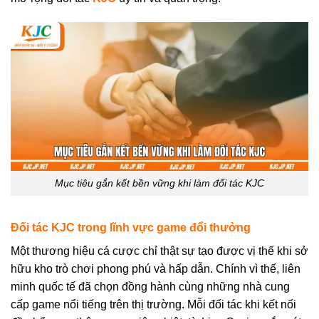
Mục tiêu gắn kết bền vững khi làm đối tác KJC
Đối tác KJC trong lĩnh vực game đổi thưởng
Một thương hiệu cá cược chỉ thật sự tạo được vị thế khi sở
hữu kho trò chơi phong phú và hấp dẫn. Chính vì thế, liên
minh quốc tế đã chọn đồng hành cùng những nhà cung
cấp game nổi tiếng trên thị trường. Mỗi đối tác khi kết nối